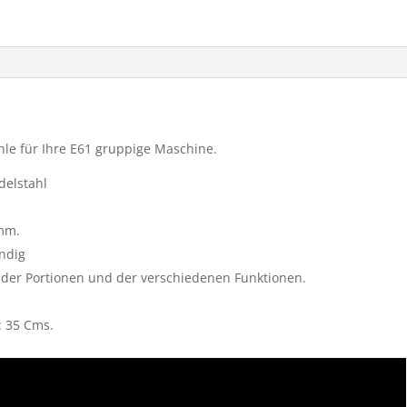
ühle für Ihre E61 gruppige Maschine.
delstahl
 mm.
ändig
on der Portionen und der verschiedenen Funktionen.
: 35 Cms.