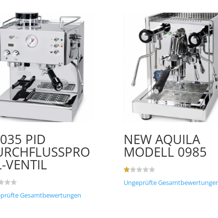
035 PID
NEW AQUILA
URCHFLUSSPRO
MODELL 0985
L-VENTIL
B
Ungeprüfte Gesamtbewertunge
e
w
prüfte Gesamtbewertungen
ert
et
mi
t