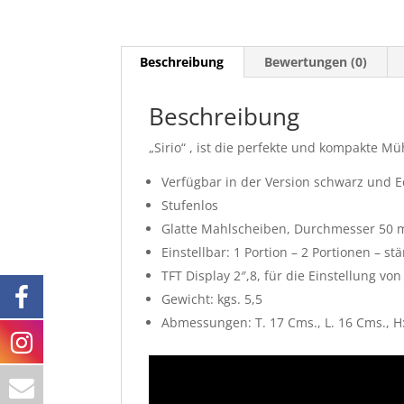
Beschreibung
Bewertungen (0)
Beschreibung
„Sirio“ , ist die perfekte und kompakte M
Verfügbar in der Version schwarz und E
Stufenlos
Glatte Mahlscheiben, Durchmesser 50
Einstellbar: 1 Portion – 2 Portionen – st
TFT Display 2″,8, für die Einstellung v
Gewicht: kgs. 5,5
Abmessungen: T. 17 Cms., L. 16 Cms., H