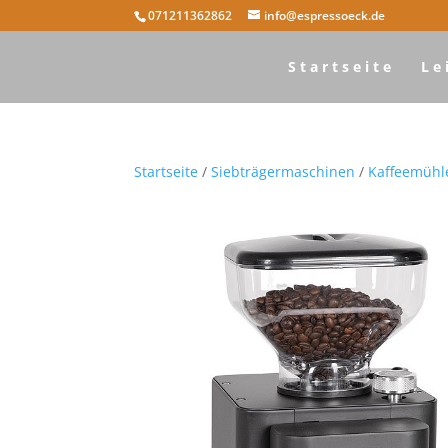
071211362862
info@espressoeck.de
Startseite
Le
Startseite
/
Siebträgermaschinen
/
Kaffeemühl