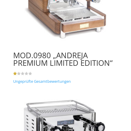
MOD.0980 „ANDREJA
PREMIUM LIMITED EDITION“
B
Ungeprüfte Gesamtbewertungen
e
w
ert
et
mi
t
1.
00
vo
n
5