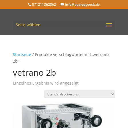
071211362862
info@espressoeck.de
Seite wählen
Startseite
/ Produkte verschlagwortet mit „vetrano
2b“
vetrano 2b
Einzelnes Ergebnis wird angezeigt