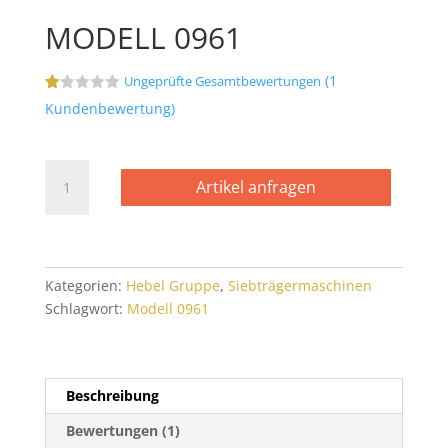
MODELL 0961
(
1
Ungeprüfte Gesamtbewertungen
Be
1
Kundenbewertung)
w
ert
et
mi
MODELL
t
Artikel anfragen
1.
0961
00
Menge
vo
n
5,
ba
s
Kategorien:
Hebel Gruppe
,
Siebträgermaschinen
ier
en
Schlagwort:
Modell 0961
d
au
f
K
un
de
Beschreibung
nb
e
w
Bewertungen (1)
ert