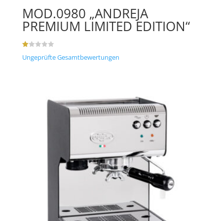
MOD.0980 „ANDREJA
PREMIUM LIMITED EDITION“
B
Ungeprüfte Gesamtbewertungen
e
w
ert
et
mi
t
1.
00
vo
n
5