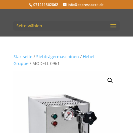
071211362862
info@espressoeck.de
Seite wählen
Startseite
/
Siebträgermaschinen
/
Hebel
Gruppe
/ MODELL 0961