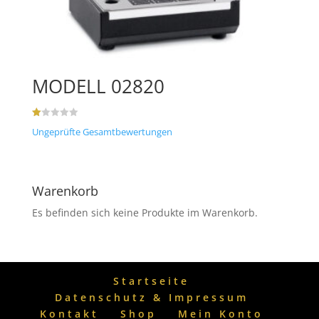
MODELL 02820
B
Ungeprüfte Gesamtbewertungen
e
w
ert
et
mi
t
1.
Warenkorb
00
vo
Es befinden sich keine Produkte im Warenkorb.
n
5
Startseite
Datenschutz & Impressum
Kontakt
Shop
Mein Konto