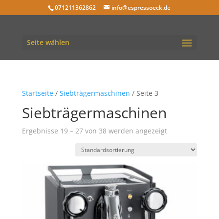
071211362862
info@espressoeck.de
Seite wählen
Startseite
/
Siebträgermaschinen
/ Seite 3
Siebträgermaschinen
Ergebnisse 19 – 27 von 38 werden angezeigt