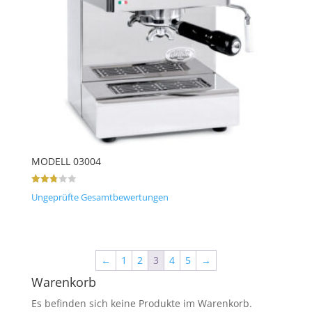
MODELL 03004
Bewertet
Ungeprüfte Gesamtbewertungen
mit
2.83
von 5
←
1
2
3
4
5
→
Warenkorb
Es befinden sich keine Produkte im Warenkorb.